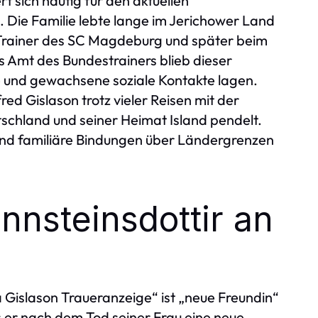
rt sich häufig für den aktuellen
 Die Familie lebte lange im Jerichower Land
 Trainer des SC Magdeburg und später beim
 Amt des Bundestrainers blieb dieser
ie und gewachsene soziale Kontakte lagen.
ed Gislason trotz vieler Reisen mit der
schland und seiner Heimat Island pendelt.
uf und familiäre Bindungen über Ländergrenzen
nsteinsdottir an
a Gislason Traueranzeige“ ist „neue Freundin“
ss er nach dem Tod seiner Frau eine neue