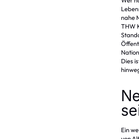
Wer na
Lebens
nahe M
THW Ki
Stando
Öffent
Nation
Dies i
hinweg
Ne
se
Ein we
von Al