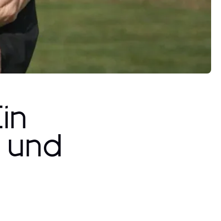
in
e und