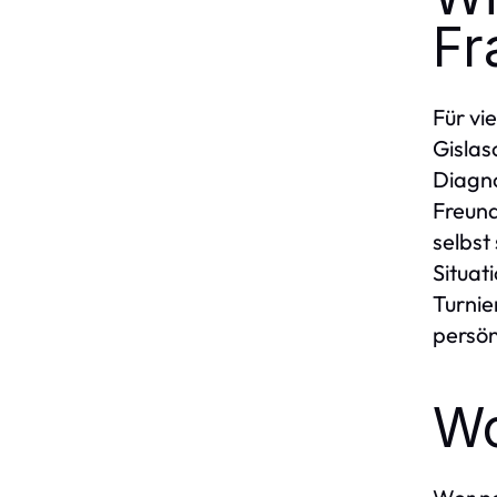
Fr
Für vi
Gislas
Diagno
Freund
selbst
Situat
Turnie
persön
Wo