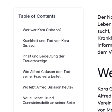
Table of Contents
Der Na
Leben 
Wer war Kara Gislason?
sucht,
Krankh
Krankheit und Tod von Kara
Inform
Gislason
dem V
Inhalt und Bedeutung der
Traueranzeige
We
Wie Alfred Gislason den Tod
seiner Frau verarbeitet
Wo lebt Alfred Gislason heute?
Kara G
Alfred
Neue Liebe: Hrund
Verein
Gunnsteinsdottir an seiner Seite
von Ma