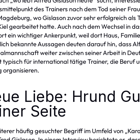
ch „wo lebt Alfred Gislason heute“ sucht, interessie
mittelpunkt des Trainers nach dem Tod seiner Frau.
agdeburg, wo Gislason zuvor sehr erfolgreich als
el gearbeitet hatte. Auch nach dem Wechsel in das
rt ein wichtiger Ankerpunkt, weil dort Haus, Famil
lich bekannte Aussagen deuten darauf hin, dass Alfr
almannschaft weiter zwischen seiner Arbeit in Deut
st typisch für international tätige Trainer, die Ber
 organisieren.
ue Liebe: Hrund Gun
iner Seite
iterer häufig gesuchter Begriff im Umfeld von „Kar
fred Gislason. In einem Interview berichtete er, da