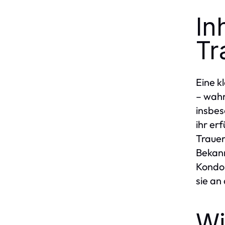
In
Tr
Eine k
– wahr
insbes
ihr er
Trauer
Bekann
Kondol
sie an
Wi