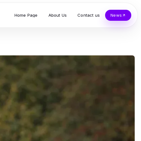
Home Page
About Us
Contact us
News