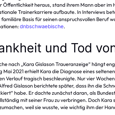
r Öffentlichkeit heraus, stand ihrem Mann aber im 
ationale Trainerkarriere aufbaute. In Interviews bet
e familiäre Basis für seinen anspruchsvollen Beruf wa
ationen:
.
dnbschwaebische
ankheit und Tod von
che nach „Kara Gislason Traueranzeige“ hängt en
 Mai 2021 erhielt Kara die Diagnose eines seltene
en Verlauf tragisch beschleunigte. Nur vier Wochen
Alfred Gislason berichtete später, dass ihn die Schn
kiert“ habe. Er dachte zunächst daran, als Bundest
ollständig mit seiner Frau zu verbringen. Doch Kara s
zumachen, weil sie wusste, wie wichtig ihm der Handb