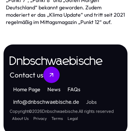
„Punkt 7“, „Punkt 8“ und „Guten Morgen
Deutschland“ bekannt geworden. Zudem
moderiert er das „Klima Update“ und tritt seit 2021
regelmäßig im Mittagsmagazin „Punkt 12“ auf.
Dnbschwaebische
Contact us
Home Page
News
FAQs
Jobs
info
@
dnbschwaebische.de
Copyright
©
2026
Dnbschwaebische
.
All rights reserved
About Us
Privacy
Terms
Legal