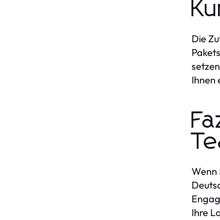
Ku
Die Zu
Pakets
setzen
Ihnen 
Fa
T
Wenn S
Deutsc
Engage
Ihre L