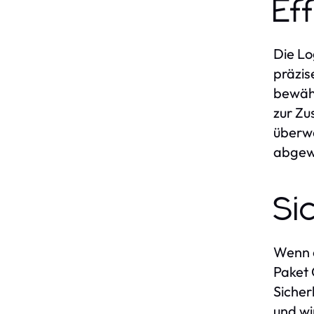
Ef
Die Lo
präzis
bewähr
zur Zu
überwa
abgew
Si
Wenn e
Paket 
Sicher
und wi