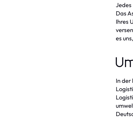
Jedes 
Das As
Ihres 
versen
es uns
Um
In der
Logist
Logist
umwelt
Deutsc