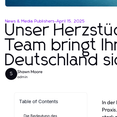
News & Media Publishers
-
April 15, 2025
Unser Herzstüc
Team bringt Ih
Deutschland si
Shawn Moore
S
admin
Table of Contents
In der
Praxis
Die Bedeutung des
stark 