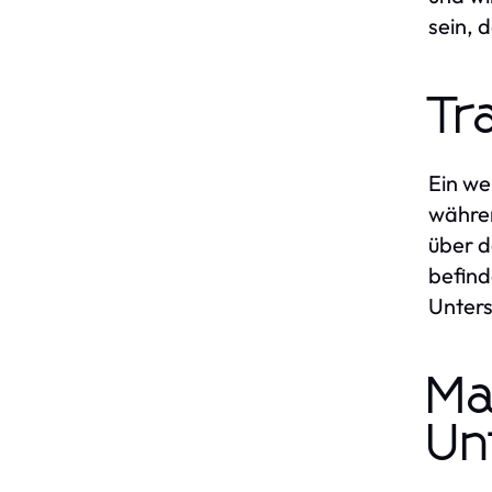
sein, 
Tr
Ein we
währe
über d
befind
Unters
Ma
Un