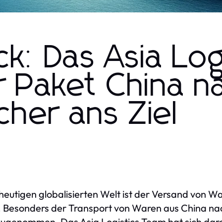
k: Das Asia Log
r Paket China n
cher ans Ziel
 heutigen globalisierten Welt ist der Versand von W
. Besonders der Transport von Waren aus China nac
zugenommen. Das Asia Logistics Team hat sich darau