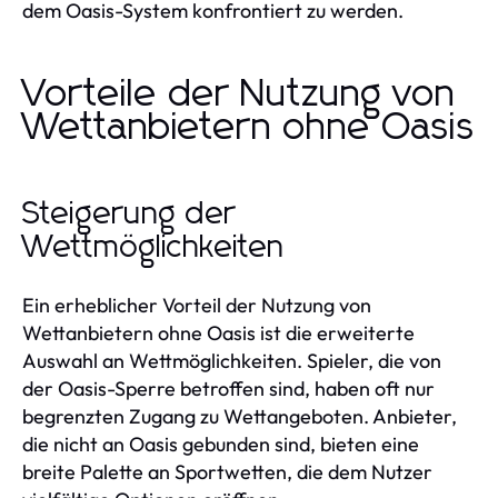
dem Oasis-System konfrontiert zu werden.
Vorteile der Nutzung von
Wettanbietern ohne Oasis
Steigerung der
Wettmöglichkeiten
Ein erheblicher Vorteil der Nutzung von
Wettanbietern ohne Oasis ist die erweiterte
Auswahl an Wettmöglichkeiten. Spieler, die von
der Oasis-Sperre betroffen sind, haben oft nur
begrenzten Zugang zu Wettangeboten. Anbieter,
die nicht an Oasis gebunden sind, bieten eine
breite Palette an Sportwetten, die dem Nutzer