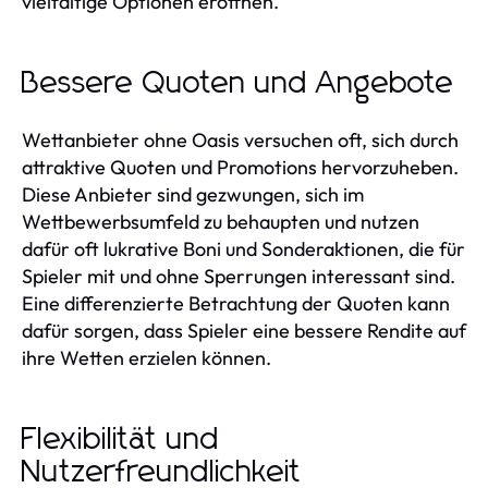
vielfältige Optionen eröffnen.
Bessere Quoten und Angebote
Wettanbieter ohne Oasis versuchen oft, sich durch
attraktive Quoten und Promotions hervorzuheben.
Diese Anbieter sind gezwungen, sich im
Wettbewerbsumfeld zu behaupten und nutzen
dafür oft lukrative Boni und Sonderaktionen, die für
Spieler mit und ohne Sperrungen interessant sind.
Eine differenzierte Betrachtung der Quoten kann
dafür sorgen, dass Spieler eine bessere Rendite auf
ihre Wetten erzielen können.
Flexibilität und
Nutzerfreundlichkeit