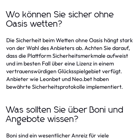
Wo können Sie sicher ohne
Oasis wetten?
Die Sicherheit beim Wetten ohne Oasis hängt stark
von der Wahl des Anbieters ab. Achten Sie darauf,
dass die Plattform Sicherheitsmerkmale aufweist
und im besten Fall über eine Lizenz in einem
vertrauenswürdigen Glücksspielgebiet verfügt.
Anbieter wie Leonbet und Neo.bet haben
bewährte Sicherheitsprotokolle implementiert.
Was sollten Sie über Boni und
Angebote wissen?
Boni sind ein wesentlicher Anreiz für viele