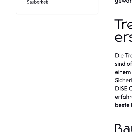
gewähr
Sauberkeit
Tr
er
Die Tr
sind o
einem 
Sicher
DISE C
erfahr
beste 
Ba