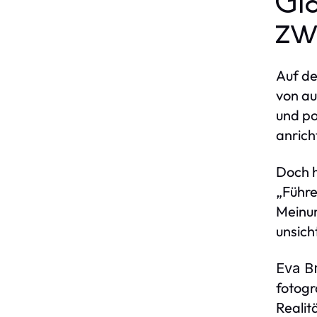
Gl
zw
Auf de
von au
und po
anrich
Doch h
„Führe
Meinun
unsich
Eva B
fotogr
Realit