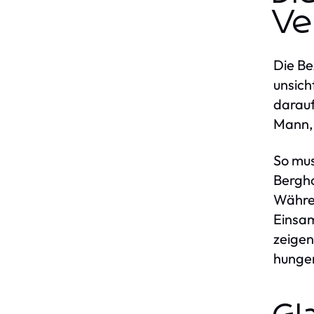
Ve
Die B
unsich
darauf
Mann, 
So mu
Bergho
Währen
Einsam
zeigen
hunger