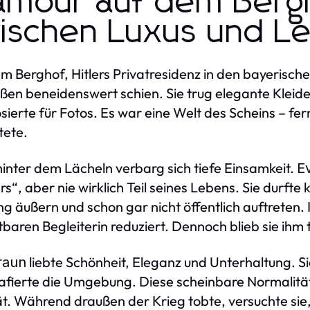
amour auf dem Bergh
ischen Luxus und L
m Berghof, Hitlers Privatresidenz in den bayerisch
ßen beneidenswert schien. Sie trug elegante Kleide
sierte für Fotos. Es war eine Welt des Scheins – fer
tete.
inter dem Lächeln verbarg sich tiefe Einsamkeit.
E
rs“, aber nie wirklich Teil seines Lebens. Sie durfte
g äußern und schon gar nicht öffentlich auftreten. I
tbaren Begleiterin reduziert. Dennoch blieb sie ihm tr
liebte Schönheit, Eleganz und Unterhaltung. Si
raun
afierte die Umgebung. Diese scheinbare Normalität d
ät. Während draußen der Krieg tobte, versuchte sie, 