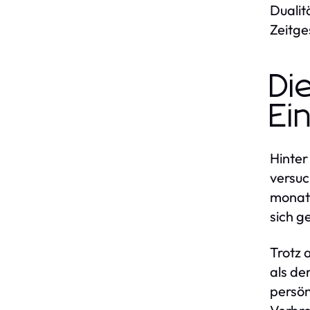
Dualit
Zeitge
Di
Ei
Hinter
versuc
monate
sich g
Trotz 
als de
persön