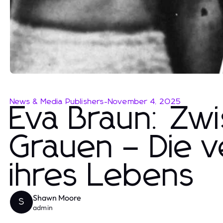
News & Media Publishers
-
November 4, 2025
Eva Braun: Zw
Grauen – Die 
ihres Lebens
Shawn Moore
S
admin