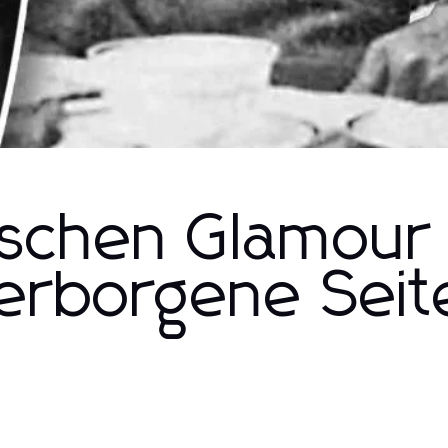
ischen Glamour
verborgene Seit