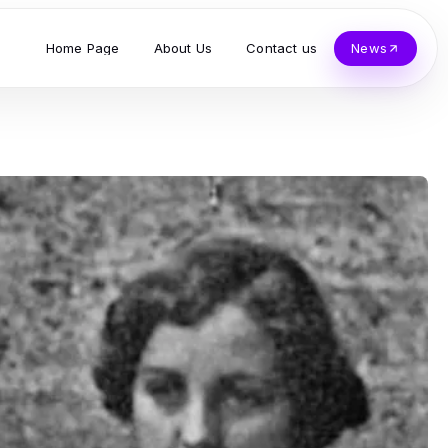
Home Page
About Us
Contact us
News