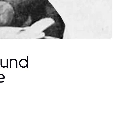
 und
e