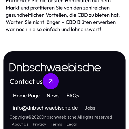
Entdecken Sie die besten Hanfblüten auf dem
Markt und profitieren Sie von den zahlreichen
gesundheitlichen Vorteilen, die CBD zu bieten hat.
Warten Sie nicht länger – CBD Blüten erwerben
war noch nie so einfach und lohnenswert!
Dnbschwaebische
Contact us
Home Page
News
FAQs
Jobs
info
@
dnbschwaebische.de
Copyright
©
2026
Dnbschwaebische
.
All rights reserved
About Us
Privacy
Terms
Legal