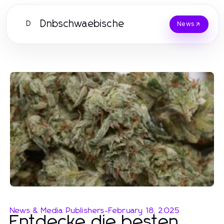
Dnbschwaebische
D
News
News & Media Publishers
-
February 18, 2025
Entdecke die besten