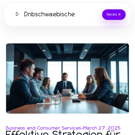
Dnbschwaebische
D
News
Business and Consumer Services
-
March 27, 2025