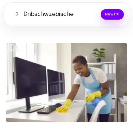
Dnbschwaebische
D
News