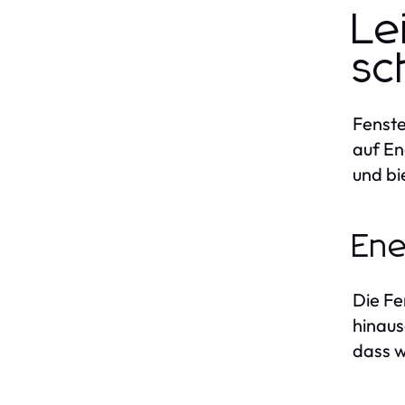
Le
sc
Fenste
auf En
und bi
Ene
Die Fe
hinaus
dass w