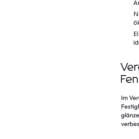
A
N
ö
E
i
Ver
Fen
Im Ver
Festig
glänze
verbe