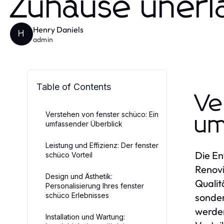
Zuhause unerläs
Henry Daniels
H
admin
Table of Contents
Ve
Verstehen von fenster schüco: Ein
um
umfassender Überblick
Leistung und Effizienz: Der fenster
Die En
schüco Vorteil
Renovi
Design und Ästhetik:
Qualit
Personalisierung Ihres fenster
schüco Erlebnisses
sonder
werden
Installation und Wartung: