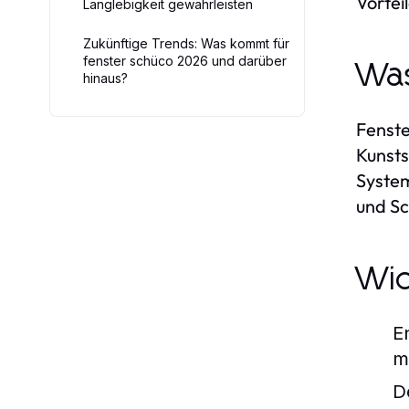
Vortei
Langlebigkeit gewährleisten
Zukünftige Trends: Was kommt für
fenster schüco 2026 und darüber
Was
hinaus?
Fenste
Kunsts
System
und Sc
Wic
E
m
De