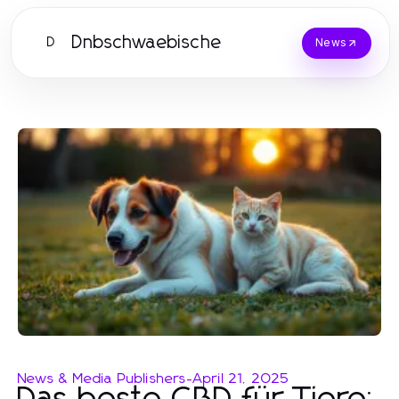
Dnbschwaebische
D
News
News & Media Publishers
-
April 21, 2025