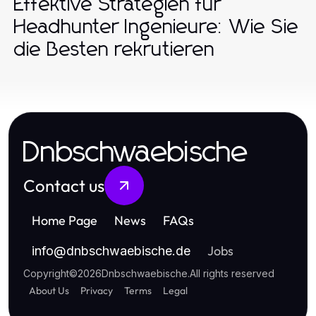
Effektive Strategien für
Headhunter Ingenieure: Wie Sie
die Besten rekrutieren
Dnbschwaebische
Contact us
Home Page
News
FAQs
Jobs
info
@
dnbschwaebische.de
Copyright
©
2026
Dnbschwaebische
.
All rights reserved
About Us
Privacy
Terms
Legal